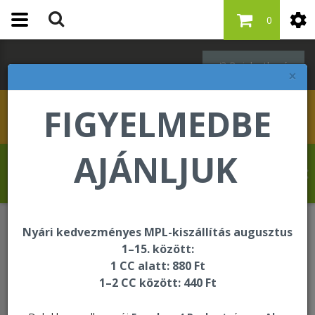
0
Bejelentkezés
×
FIGYELMEDBE
AJÁNLJUK
Banjo Oluseun Olufolahan üdvözli Önt a
Forever Living internetes áruházában!
Nyári kedvezményes MPL-kiszállítás augusztus
Bejelentkezés
1–15. között:
1 CC alatt: 880 Ft
1–2 CC között: 440 Ft
Bejelentkezés