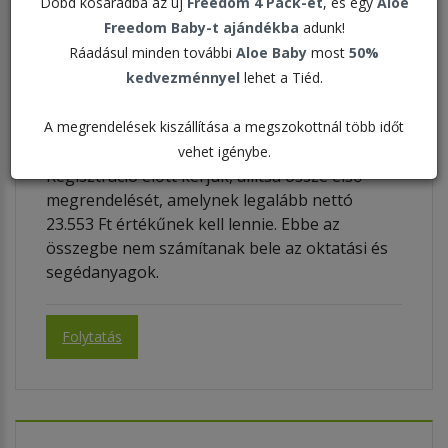
Dobd kosaradba az új
Freedom 4 Pack-et
, és egy
Aloe
Freedom Baby-t ajándékba
adunk!
Regisztráció
Ráadásul minden további
Aloe Baby
most
50%
kedvezménnyel
lehet a Tiéd.
Új Forever Üzleti Partner
regisztrációja
A megrendelések kiszállítása a megszokottnál több időt
vehet igénybe.
Regisztráció előtt kérjük, állítsa össze első
megrendelését, amelynek legalább nettó
23.553 Ft értékűnek kell lennie. Ebbe az
összegbe nem számítanak bele az oktatási és
segédanyagok.
Folytatás