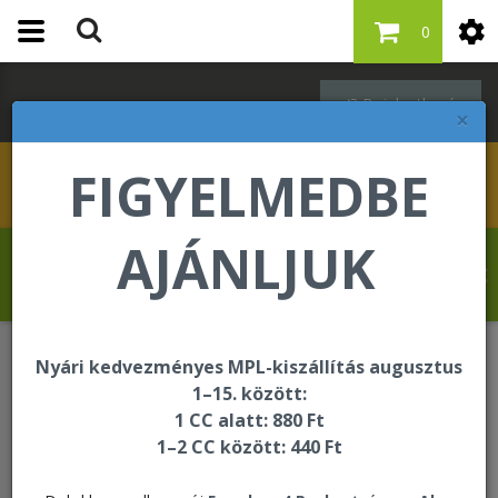
0
Bejelentkezés
×
FIGYELMEDBE
AJÁNLJUK
Banjo Oluseun Olufolahan üdvözli Önt a
Forever Living internetes áruházában!
Nyári kedvezményes MPL-kiszállítás augusztus
Oktatási és segédanyagok
1–15. között:
Kézikönyv, munkafüzet
1 CC alatt: 880 Ft
1–2 CC között: 440 Ft
Kézikönyv, munkafüzet