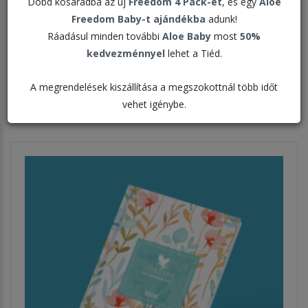
Dobd kosaradba az új
Freedom 4 Pack-et
, és egy
Aloe
Freedom Baby-t ajándékba
adunk!
Ráadásul minden további
Aloe Baby
most
50%
Rendezés:
kedvezménnyel
lehet a Tiéd.
A megrendelések kiszállítása a megszokottnál több időt
Megjelenítve:
vehet igénybe.