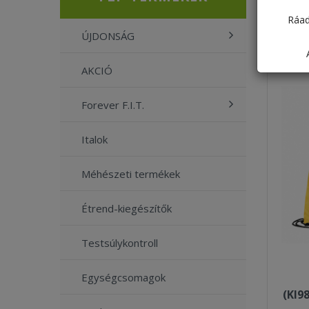
Ráad
ÚJDONSÁG
AKCIÓ
Forever F.I.T.
Italok
Méhészeti termékek
Étrend-kiegészítők
Testsúlykontroll
Egységcsomagok
(KI9