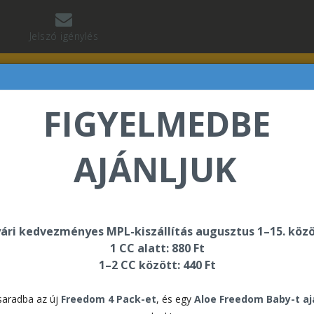
Jelszó igénylés
FIGYELMEDBE
AJÁNLJUK
seun Olufolahan üdvözli Önt a Forever Living internet
ári kedvezményes MPL-kiszállítás augusztus 1–15. közö
1 CC alatt: 880 Ft
k
1–2 CC között: 440 Ft
észítők
aradba az új
Freedom 4 Pack-et
, és egy
Aloe Freedom Baby-t a