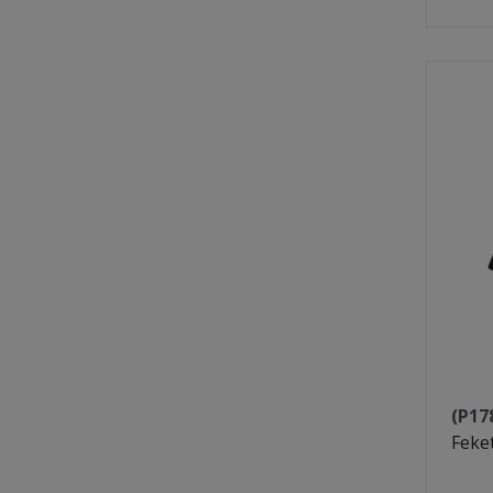
(P17
Feke