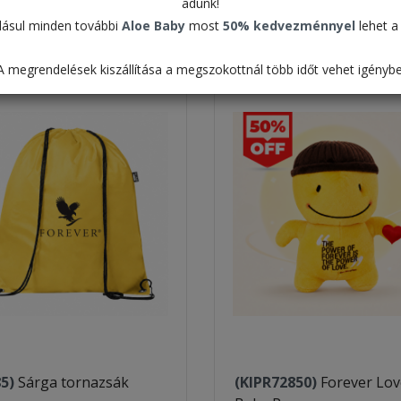
adunk!
Táblázat
ásul minden további
Aloe Baby
most
50% kedvezménnyel
lehet a 
Alapértelmezett
A megrendelések kiszállítása a megszokottnál több időt vehet igénybe
85)
Sárga tornazsák
(KIPR72850)
Forever Lov