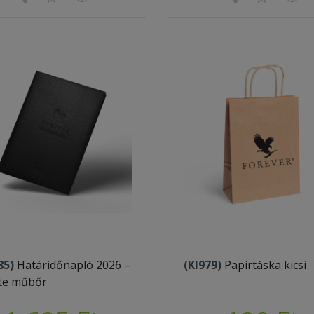
85)
Határidőnapló 2026 –
(KI979)
Papírtáska kicsi
te műbőr