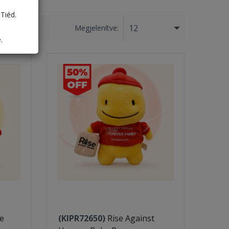
Tiéd.
12
Megjelenítve:
.
e
(KIPR72650)
Rise Against