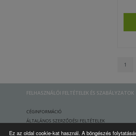
1
FELHASZNÁLÓI FELTÉTELEK ÉS SZABÁLYZATOK
CÉGINFORMÁCIÓ
ÁLTALÁNOS SZERZŐDÉSI FELTÉTELEK
ADATVÉDELMI TÁJÉKOZTATÓ
Ez az oldal cookie-kat használ. A böngészés folytatásá