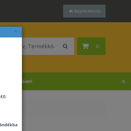
Bejelentkezés
×
0
es áruházában!
tt:
jándékba