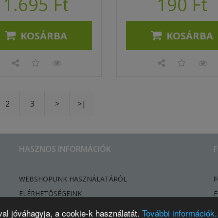
1.695 Ft
190 Ft
KOSÁRBA
KOSÁRBA
2
3
>
>|
HASZNOS INFORMÁCIÓK
WEBSHOPUNK HASZNÁLATÁRÓL
F
ELÉRHETŐSÉGEINK
F
HÍREK, ÚJDONSÁGOK
val jóváhagyja, a cookie-k használatát.
További információk..