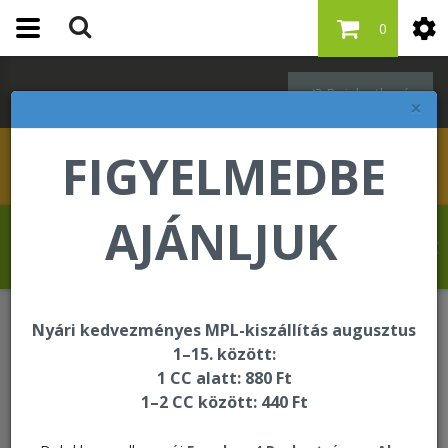
0
Bejelentkezés
×
FIGYELMEDBE
AJÁNLJUK
Banjo Oluseun Olufolahan üdvözli Önt a
Forever Living internetes áruházában!
Nyári kedvezményes MPL-kiszállítás augusztus
Méhészeti termékek
Forever Bee Pollen
1–15. között:
1 CC alatt: 880 Ft
1–2 CC között: 440 Ft