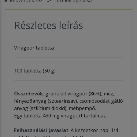
Kedvencekhez
Termék ajánlása
Részletes leírás
Virágpor tabletta
100 tabletta (50 g)
Összetevők
: granulált virágpor (86%), méz,
fényezőanyag (sztearinsav), csomósodást gátló
anyag (szilícium dioxid), méhpempő.
Egy tabletta 430 mg virágport tartalmaz.
Felhasználási javaslat
: A kezdetkor napi 1/4