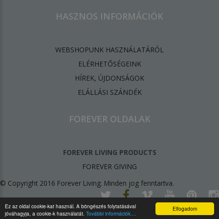
HASZNOS INFORMÁCIÓK
WEBSHOPUNK HASZNÁLATÁRÓL
ELÉRHETŐSÉGEINK
HÍREK, ÚJDONSÁGOK
ELÁLLÁSI SZÁNDÉK
FOREVER OLDALAK
FOREVER LIVING PRODUCTS
FOREVER GIVING
© Copyright 2016 Forever Living. Minden jog fenntartva.
Ez az oldal cookie-kat használ. A böngészés folytatásával
Elfogadom
jóváhagyja, a cookie-k használatát.
További információk....