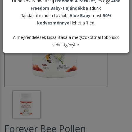
Dobd kosaradba az új
Freedom 4 Pack-et
, és egy
Aloe
Freedom Baby-t ajándékba
adunk!
Ráadásul minden további
Aloe Baby
most
50%
kedvezménnyel
lehet a Tiéd.
A megrendelések kiszállítása a megszokottnál több időt
vehet igénybe.
Forever Bee Pollen