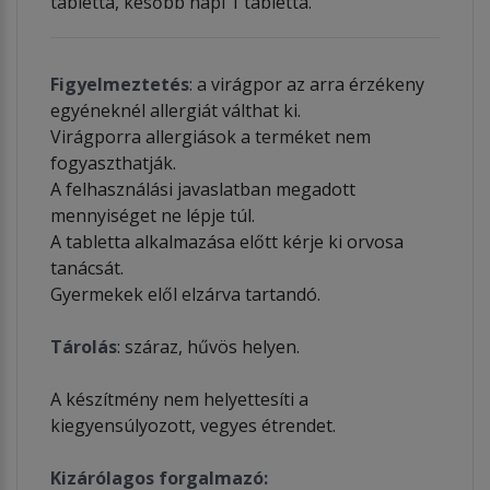
tabletta, később napi 1 tabletta.
Figyelmeztetés
: a virágpor az arra érzékeny
egyéneknél allergiát válthat ki.
Virágporra allergiások a terméket nem
fogyaszthatják.
A felhasználási javaslatban megadott
mennyiséget ne lépje túl.
A tabletta alkalmazása előtt kérje ki orvosa
tanácsát.
Gyermekek elől elzárva tartandó.
Tárolás
: száraz, hűvös helyen.
A készítmény nem helyettesíti a
kiegyensúlyozott, vegyes étrendet.
Kizárólagos forgalmazó: