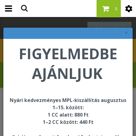
0
Bejelentkezés
×
FIGYELMEDBE
AJÁNLJUK
Banjo Oluseun Olufolahan üdvözli Önt a
Forever Living internetes áruházában!
Nyári kedvezményes MPL-kiszállítás augusztus
Méhészeti termékek
1–15. között:
1 CC alatt: 880 Ft
1–2 CC között: 440 Ft
Méhészeti termékek