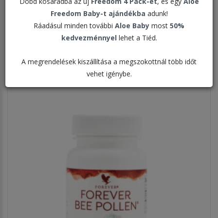
Dobd kosaradba az új
Freedom 4 Pack-et
, és egy
Aloe
Freedom Baby-t ajándékba
adunk!
Rendezés:
Ráadásul minden további
Aloe Baby
most
50%
kedvezménnyel
lehet a Tiéd.
Megjelenítve:
A megrendelések kiszállítása a megszokottnál több időt
vehet igénybe.