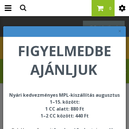
0
Bejelentkezés
×
FIGYELMEDBE
AJÁNLJUK
Banjo Oluseun Olufolahan üdvözli Önt a
Forever Living internetes áruházában!
Nyári kedvezményes MPL-kiszállítás augusztus
Speciális gyógyászati célra szánt élelmiszerek
1–15. között:
1 CC alatt: 880 Ft
1–2 CC között: 440 Ft
Speciális gyógyászati célra