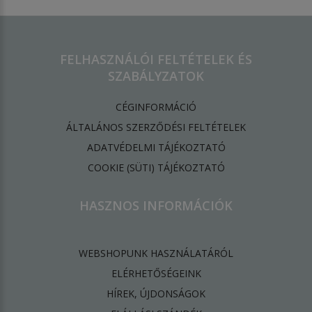
FELHASZNÁLÓI FELTÉTELEK ÉS
SZABÁLYZATOK
CÉGINFORMÁCIÓ
ÁLTALÁNOS SZERZŐDÉSI FELTÉTELEK
ADATVÉDELMI TÁJÉKOZTATÓ
​COOKIE (SÜTI) TÁJÉKOZTATÓ
HASZNOS INFORMÁCIÓK
WEBSHOPUNK HASZNÁLATÁRÓL
ELÉRHETŐSÉGEINK
HÍREK, ÚJDONSÁGOK