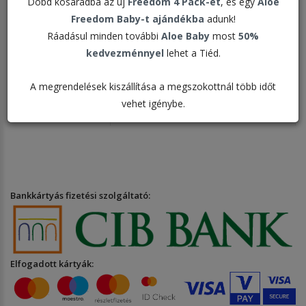
szánt élelmiszerek
Dobd kosaradba az új
Freedom 4 Pack-et
, és egy
Aloe
Freedom Baby-t ajándékba
adunk!
Ráadásul minden további
Aloe Baby
most
50%
kedvezménnyel
lehet a Tiéd.
Rendezés:
A megrendelések kiszállítása a megszokottnál több időt
vehet igénybe.
Megjelenítve:
Bankkártyás fizetési szolgáltató:
Elfogadott kártyák: