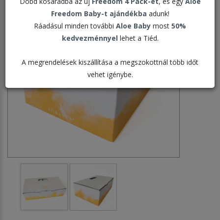
Dobd kosaradba az új
Freedom 4 Pack-et
, és egy
Aloe
Freedom Baby-t ajándékba
adunk!
Ráadásul minden további
Aloe Baby
most
50%
kedvezménnyel
lehet a Tiéd.
A megrendelések kiszállítása a megszokottnál több időt
vehet igénybe.