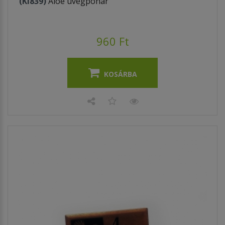
(KI839)
Aloe üvegpohár
960 Ft
KOSÁRBA