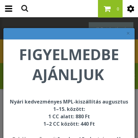
0
Bejelentkezés
×
FIGYELMEDBE
AJÁNLJUK
Banjo Oluseun Olufolahan üdvözli Önt a
Forever Living internetes áruházában!
Nyári kedvezményes MPL-kiszállítás augusztus
Oktatási és segédanyagok
Kiegészítők
1–15. között:
Ajándék doboz 327 x 175 x 81 mm
1 CC alatt: 880 Ft
1–2 CC között: 440 Ft