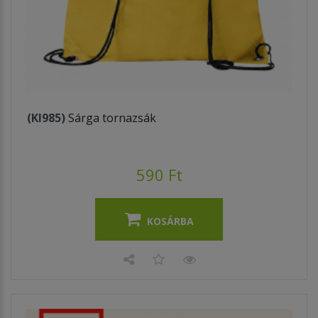
(KI985)
Sárga tornazsák
590 Ft
KOSÁRBA