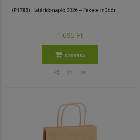
(P1785)
Határidőnapló 2026 – Fekete műbőr
1.695 Ft
KOSÁRBA