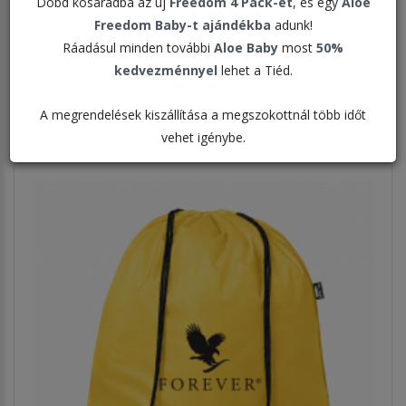
Dobd kosaradba az új
Freedom 4 Pack-et
, és egy
Aloe
Freedom Baby-t ajándékba
adunk!
Rendezés:
Ráadásul minden további
Aloe Baby
most
50%
kedvezménnyel
lehet a Tiéd.
Megjelenítve:
A megrendelések kiszállítása a megszokottnál több időt
vehet igénybe.