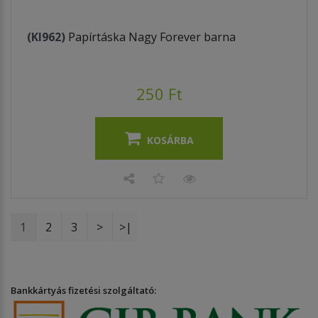
(KI962)
Papírtáska Nagy Forever barna
250 Ft
KOSÁRBA
1
2
3
>
>|
Bankkártyás fizetési szolgáltató: