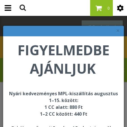
0
Bejelentkezés
×
FIGYELMEDBE
AJÁNLJUK
Banjo Oluseun Olufolahan üdvözli Önt a
Forever Living internetes áruházában!
Nyári kedvezményes MPL-kiszállítás augusztus
Oktatási és segédanyagok
Kiegészítők
1–15. között:
1 CC alatt: 880 Ft
1–2 CC között: 440 Ft
Kiegészítők